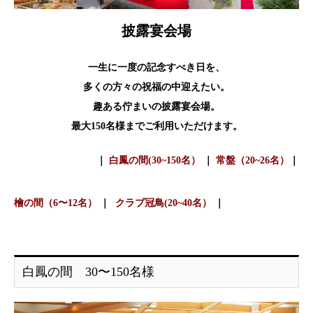
披露宴会場
一生に一度の記念すべき日を、
多くの方々の祝福の中迎えたい。
趣ある佇まいの披露宴会場。
最大150名様までご利用いただけます。
｜
白鳳の間(30~150名）
｜
常盤（20~26名）
｜
檜の間（6〜12名）
｜
クラブ冠鳥(20~40名）
｜
白鳳の間 30〜150名様