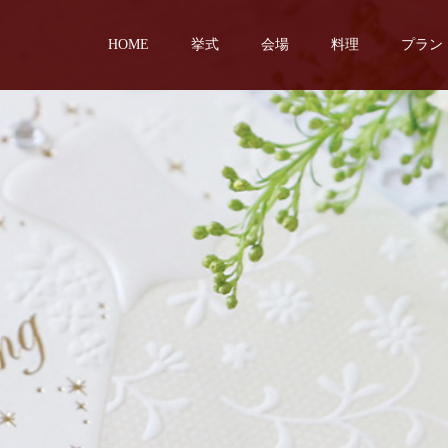
HOME
挙式
会場
料理
プラン