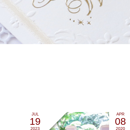
JUL
APR
19
08
2023
2020