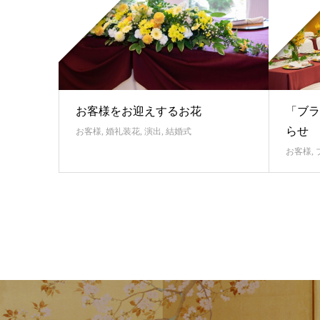
お客様をお迎えするお花
「ブラ
らせ
お客様
,
婚礼装花
,
演出
,
結婚式
お客様
,