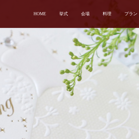
HOME
挙式
会場
料理
プラン