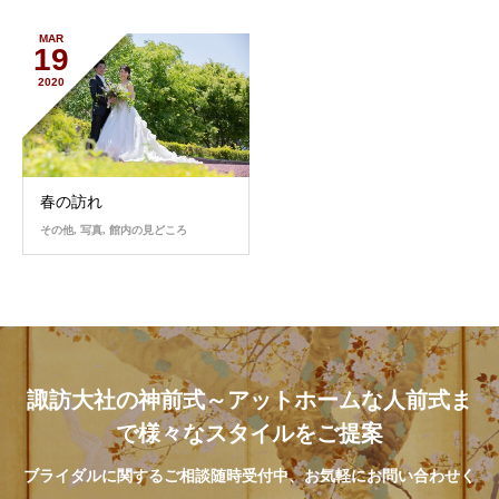
MAR
19
2020
春の訪れ
その他
,
写真
,
館内の見どころ
諏訪大社の神前式～アットホームな人前式ま
で様々なスタイルをご提案
ブライダルに関するご相談随時受付中、お気軽にお問い合わせく