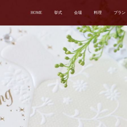
HOME
挙式
会場
料理
プラン