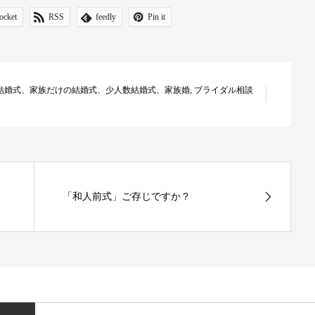
ocket
RSS
feedly
Pin it
結婚式、家族だけの結婚式、少人数結婚式、家族婚
,
ブライダル相談
「和人前式」ご存じですか？