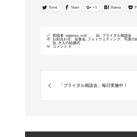
Tweet
Share
+1
Hatena
P
投稿者:
saginoyu_wed
ブライダル相談会
お顔合わせ、会食会
,
フォトウェディング、写真の
会
,
大人の結婚式
コメント:
0
「ブライダル相談会」毎日実施中！