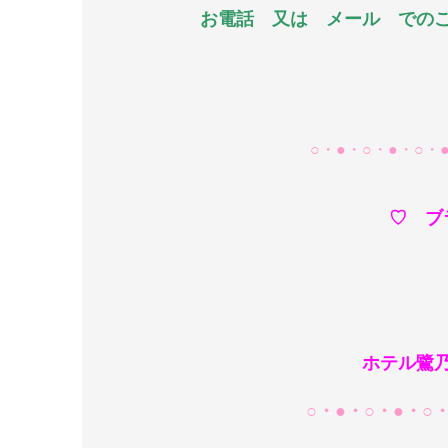
お電話 又は メール でのご
○・●・○・●・○・
♡ ブ
brida
ホテル鷺乃湯
○・●・○・●・○・●