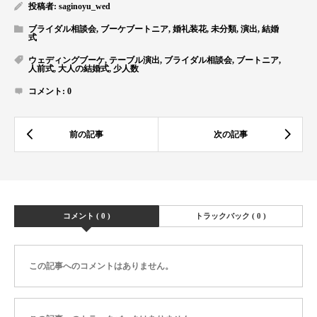
投稿者:
saginoyu_wed
ブライダル相談会
,
ブーケブートニア
,
婚礼装花
,
未分類
,
演出
,
結婚
式
ウェディングブーケ
,
テーブル演出
,
ブライダル相談会
,
ブートニア
,
人前式
,
大人の結婚式
,
少人数
コメント:
0
コメント ( 0 )
トラックバック ( 0 )
この記事へのコメントはありません。